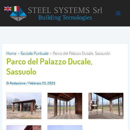
Vai
al
contenuto
Home
Facciata Puntuale
Parco del Palazzo Ducale, Sassuolo
Parco del Palazzo Ducale,
Sassuolo
Di
Redazione
/
Febbraio 25, 2025