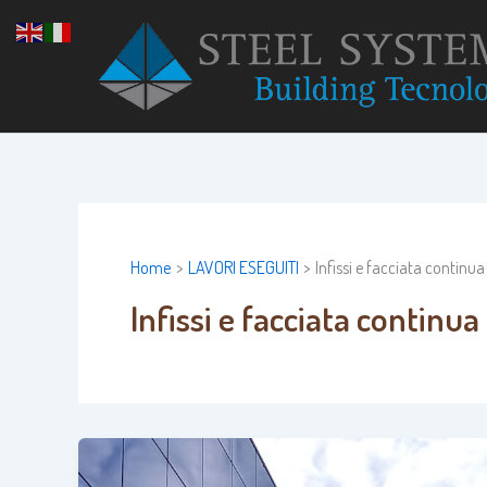
Vai
al
contenuto
Home
LAVORI ESEGUITI
Infissi e facciata continua
Infissi e facciata continua