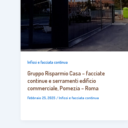
Infissi e facciata continua
Gruppo Risparmio Casa – facciate
continue e serramenti edificio
commerciale, Pomezia – Roma
Febbraio 25, 2025
/
Infissi e facciata continua