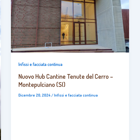
Infissi e facciata continua
Nuovo Hub Cantine Tenute del Cerro –
Montepulciano (SI)
Dicembre 20, 2024
/
Infissi e facciata continua