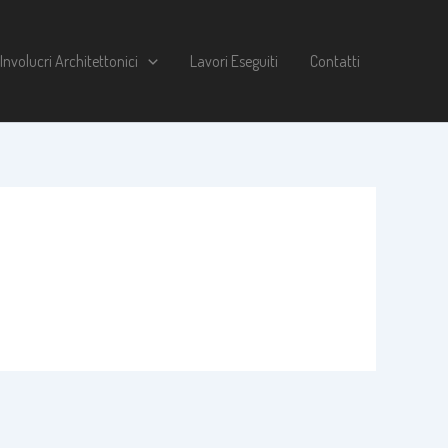
Involucri Architettonici
Lavori Eseguiti
Contatti