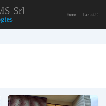
Home
La Società