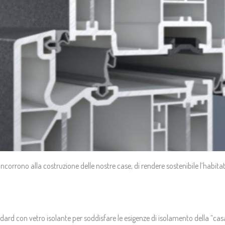
e concorrono alla costruzione delle nostre case, di rendere sostenibile l’ha
andard con vetro isolante per soddisfare le esigenze di isolamento della “c