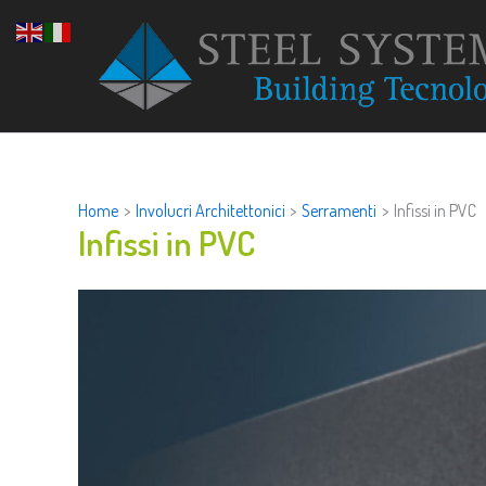
Vai
al
contenuto
Home
Involucri Architettonici
Serramenti
Infissi in PVC
Infissi in PVC