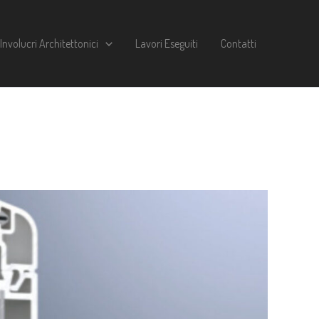
Involucri Architettonici
Lavori Eseguiti
Contatti