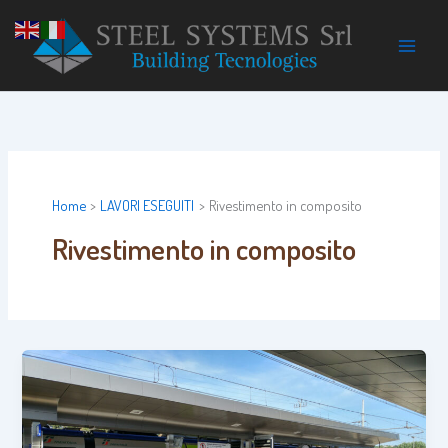
Vai
al
contenuto
Home
LAVORI ESEGUITI
Rivestimento in composito
Rivestimento in composito