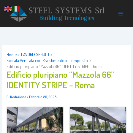
Vai
al
contenuto
Home
LAVORI ESEGUITI
Facciata Ventilata con Rivestimento in composito
Edificio pluripiano “Mazzola 66” IDENTITY STRIPE – Roma
Edificio pluripiano “Mazzola 66”
IDENTITY STRIPE – Roma
Di
Redazione
/
Febbraio 25, 2025